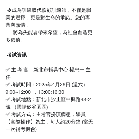
 🍀成為訓練取代照顧訓練師，不僅是職
業的選擇，更是對生命的承諾。您的專
業與熱情，
      將為失能者帶來希望，為社會創造更
多價值。
考試資訊
✅ 主 考 官：新北市輔具中心 楊忠一 主
任
✅ 考試時間：2025年4月26日 (週六）
9:00~12:00  ，13:00:16:30
✅ 考試地點：新北市汐止區中興路43-2
號 （國揚矽谷園區)
✅ 考試方式：主考官扮演病患，學員
【實際操作】為主，每人約20分鐘 (當天
一次補考機會)