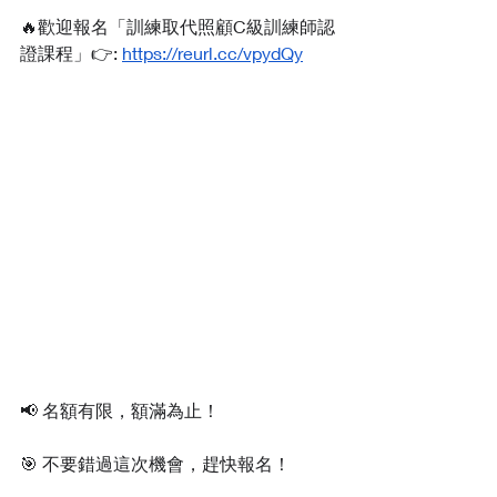
🔥歡迎報名「訓練取代照顧C級訓練師認
證課程」👉: 
https://reurl.cc/vpydQy
📢 名額有限，額滿為止！
🎯 不要錯過這次機會，趕快報名！