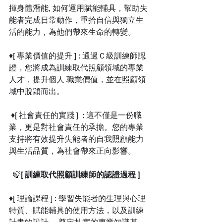
揮身體潛能, 如何運用賦能輔具，幫助失
能者完成日常動作，重拾自信與獨立生
活的能力，為他們帶來生命的轉變。
♦️️[ 專業價值的提升 ]
: 通過Ｃ級訓練師認
證，您將成為訓練取代照顧領域的專業
人才，提升個人 職業價值，並在照顧領
域中脫穎而出。
 ♦️[ 社會責任的實踐 ] 
: 這不僅是一份職
業，更是對社會責任的承擔。您的專業
支持將有效提升失能者的自我照顧能力
與生活品質，為社會帶來正向影響。
  🍃
[ 訓練取代照顧訓練師的認證過程 ] 
♦️[ 理論課程 ] : 學習失能者的生理與心理
特質、賦能輔具的使用方法，以及訓練
計畫的設計 ，奠定扎實的專業知識基