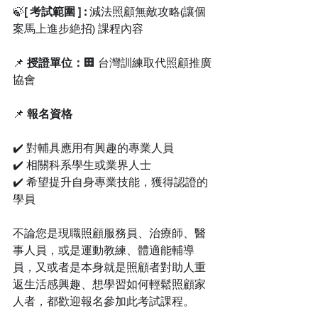
🍃
[ 考試範圍 ] : 
減法照顧無敵攻略(讓個
案馬上進步絶招) 課程內容
📌 
授證單位：
🏢 台灣訓練取代照顧推廣
協會
📌 
報名資格
✔️ 對輔具應用有興趣的專業人員
✔️ 相關科系學生或業界人士
✔️ 希望提升自身專業技能，獲得認證的
學員
不論您是現職照顧服務員、治療師、醫
事人員，或是運動教練、體適能輔導
員，又或者是本身就是照顧者對助人重
返生活感興趣、想學習如何輕鬆照顧家
人者，都歡迎報名參加此考試課程。