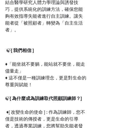
結合醫學研究人體力學理論與誘發技
巧，提供系統化的訓練方法，確保您能
夠有效指導失能者進行自主訓練。讓失
能者從「被照顧者」轉變為「自主生活
者」。
 🍃
[ 我們相信 ]  
♦️「能坐就不要躺，能站就不要坐，能走
儘量走」
♦️ 這不僅是一種訓練理念，更是對生命的
尊重與賦能！
🍃
[ 為什麼成為訓練取代照顧訓練師？] 
 ♦️[ 改變生命的使命 ] : 作為訓練師，您不
僅是技術的傳授者，更是生命的引導
者，透過專業訓練，您將幫助失能者發