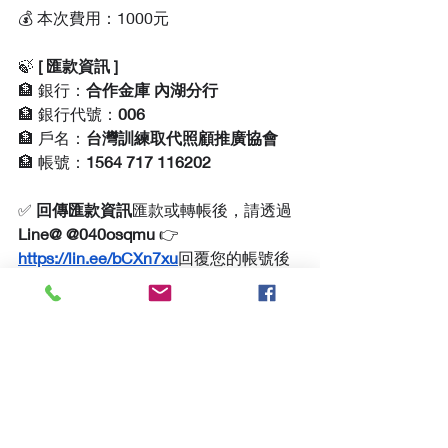
💰 本次費用：1000元
🍃 
[ 匯款資訊 ]
🏦 銀行：
合作金庫 內湖分行
🏦 銀行代號：
006
🏦 戶名：
台灣訓練取代照顧推廣協會
🏦 帳號：
1564 717 116202
✅ 
回傳匯款資訊
匯款或轉帳後，請透過 
Line@ @040osqmu
 👉 
https://lin.ee/bCXn7xu
回覆您的帳號後
四碼，以完成報名手續。
🍃台灣訓練取代照顧推廣協會
     [ 聯絡人 ]:0965-509-996 業務秘書
     [ Ｅ-Ｍail ]: 
tasdl.info.2021@gmail.com