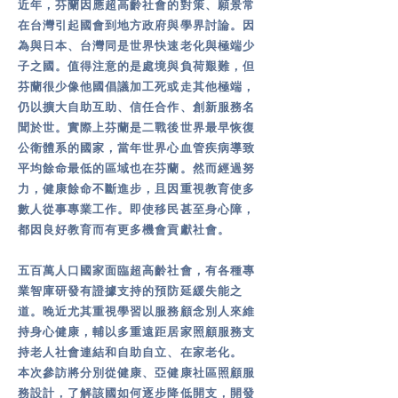
近年，芬蘭因應超高齡社會的對策、願景常
在台灣引起國會到地方政府與學
界討論。因
為與日本、
台灣同是世界快速老化與極端少
子之國。值得注意的是
處境與負荷艱難，但
芬蘭很少像他國倡議加工死或走其他極端，
仍以擴大自助互助、信任合作、創新服務名
聞於世。實際上芬蘭是二戰後世界最早恢復
公衛體系的國家，當年世界心血管疾病導致
平均餘命最低的區域也在芬蘭。然而經過努
力，健康餘命不斷進步，且因重
視教育使多
數人從事專業工作。即使移民甚至身心障，
都因良好教育而有更多機會貢獻社會。
五百萬人口國家面臨超高齡社會，有各種專
業智庫研發有證據支持的預防延緩失能之
道。晚近尤其重視學習以服務顧念別人來維
持身心健康，輔以多重遠距居家照顧服務支
持老人社會連結和自助自立、在家老化。
本次參訪將分別從健康、亞健康社區照顧服
務設計，了解該國如何逐步降低開支，開發