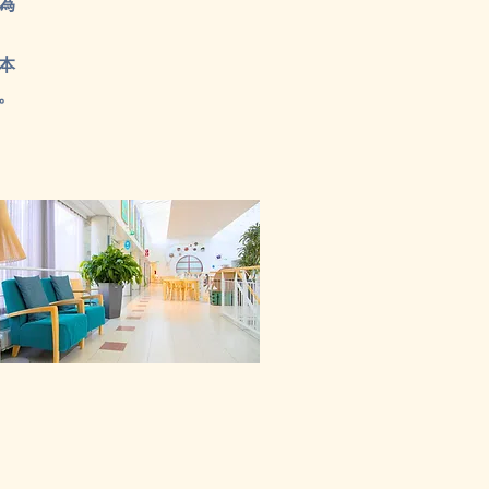
為
本
。