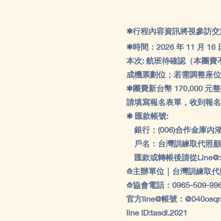
✱行程內容資訊將視參訪交
✱時間：2026 年 11 月 16 日
本次: 航班待確認（本團
成機票劃位；若需調整座位
✱團費新台幣 170,000 元
請填寫報名表單，收到報名
✱ 匯款帳號:
銀行：(006)合作金庫內湖分行
戶名：台灣訓練取代照顧
匯款或轉帳後請從Line@: 
⟰主辦單位｜台灣訓練取代
⟰協會電話：0965-509-99
官方line@帳號：@040osq
line ID:tasdl.2021