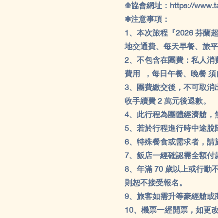
⟰協會網址：
https://www.t
✱注意事項：
1、本次旅程『2026 
地交通費、每天早餐、旅平
2、不包含在團費：私人消
費用 ，每日午餐、晚餐 須
3、團費繳交後，不可取消
收手續費 2 萬元後退款。
4、此行程為團體經濟艙，
5、若於行程進行時中途脫
6、特殊餐食或需求者，請
7、飯店一經確認需全額付
8、年滿 70 歲以上或
則恕不接受報名。
9、旅客如需升等豪經艙或
10、機票一經開票，如更