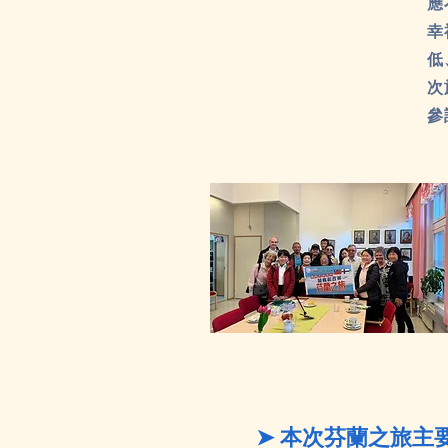
應
幸
低
次
參
本次芬蘭之旅主
➤