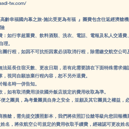
asdl-tw.com/
芬蘭超高齡幸福國內幕之旅-施比受更為有福 』團費包含往返經濟艙
險
費：如行李超重費、飲料酒類、洗衣、電話、電報及私人交通費
自理。
出團行程，如因不可抗拒因素必須取消行程，除需繳交航空公司
無法延長住宿天數、更改日期，若有此需要請在下面特殊需求備
隊，視同自願放棄行程內容，恕不另外退費。
於報名時一併告知。
款，如有取消費用須依國外飯店規定的費用收取為準。
行動不便之團員，為考量團員自身之安全，並顧及其它團員之權益，
商務艙，需先提交護照影本，我們將依照訂位艙等級向您回報機
改姓名，將依航空公司規定的費用收取手續費，經確認可更改姓