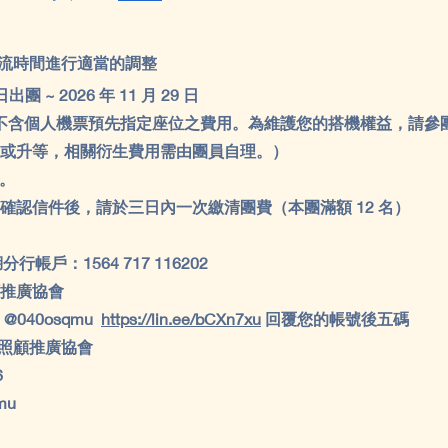
流時間進行適當的調整
出團 ~ 2026 年 11 月 29 日
費不含個人機票預先指定座位之費用。為維護您的搭機權益，請參
或升等，相關衍生費用需由團員自理。）
整。
確認信件後，請於三日內一次繳清團費（本團滿額 12 名）
帳戶：1564 717 116202
推廣協會
@040osqmu
https://lin.ee/bCXn7xu
回覆您的帳號後五碼
照顧推廣協會
6
mu