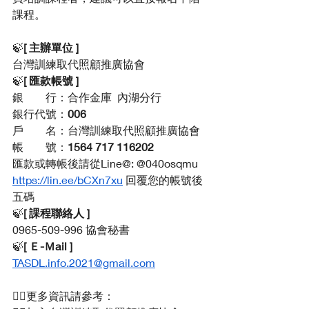
課程。
🍃
[ 主辦單位 ]
台灣訓練取代照顧推廣協會
🍃
[ 匯款帳號 ]
銀        行：合作金庫  內湖分行
銀行代號：
006
戶        名：台灣訓練取代照顧推廣協會
帳        號：
1564 717 116202
匯款或轉帳後請從Line@: @040osqmu  
https://lin.ee/bCXn7xu
 回覆您的帳號後
五碼
🍃
[ 課程聯絡人 ]
0965-509-996 協會秘書
🍃
[ Ｅ-Ｍail ]
TASDL.info.2021@gmail.com
👉🏻更多資訊請參考：