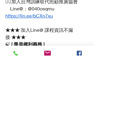
👉🏻加入台灣訓練取代照顧推廣協會
　Line@：@040osqmu  
https://lin.ee/bCXn7xu
★★★ 
加入Line@ 課程資訊不漏
接
 ★★★
🍃
 [ 學員權利義務 ]
報名課程後3天內請完成付款程序，
未完成者名額將有可能讓候補者遞
補
課程全程以 LINE 方式通知，請務必
填寫正確的 LINE
初階學程【肌少防跌助人者實務課
程】最低開課人數為 10 人，未達開
課人數課程將展延或是取消，並且
退回繳納之費用
中階學程【
自立支援、無敵攻略課
程
】最低開課人數為 15 人，未達開
課人數課程將展延或是取消，並且