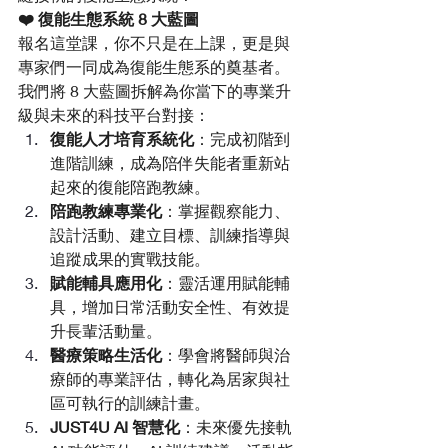
❤️ 復能生態系統 8 大藍圖
報名這堂課，你不只是在上課，更是與
專家們一同成為復能生態系的奠基者。
我們將 8 大藍圖拆解為你當下的專業升
級與未來的科技平台對接：
復能人才培育系統化
：完成初階到
進階訓練，成為陪伴失能者重新站
起來的復能陪跑教練。
陪跑教練專業化
：掌握觀察能力、
設計活動、建立目標、訓練指導與
追蹤成果的實戰技能。
賦能輔具應用化
：靈活運用賦能輔
具，增加日常活動安全性、有效提
升長輩活動量。
醫療策略生活化
：學會將醫師與治
療師的專業評估，轉化為居家與社
區可執行的訓練計畫。
JUST4U AI 智慧化
：未來優先接軌 