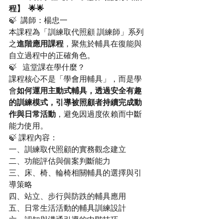
程】  🌟🌟
🍃  講師：楊忠一
本課程為「訓練取代照顧 訓練師」系列
之
進階應用課程
，聚焦於輔具在復能與
自立過程中的正確角色。 
🍃   這堂課在學什麼？
課程核心不是「學會用輔具」，而是學
會
如何運用主動式輔具，透過安全有趣
的訓練模式，引導被照顧者持續完成動
作與日常活動
，避免因過度依賴而中斷
能力使用。
🍃 課程內容：
一、訓練取代照顧的實務觀念建立
二、功能評估與個案判斷能力
三、床、椅、輪椅相關輔具的選擇與引
導策略    
四、站立、步行與防跌的輔具應用
五、日常生活活動的輔具訓練設計