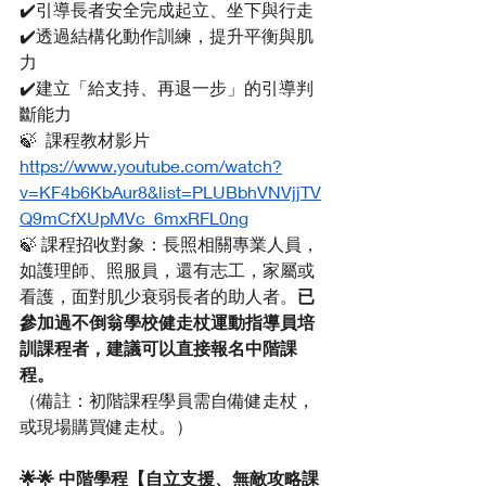
✔️引導長者安全完成起立、坐下與行走
✔️透過結構化動作訓練，提升平衡與肌
力
✔️建立「給支持、再退一步」的引導判
斷能力
🍃  課程教材影片
https://www.youtube.com/watch?
v=KF4b6KbAur8&list=PLUBbhVNVjjTV
Q9mCfXUpMVc_6mxRFL0ng
🍃 課程招收對象：長照相關專業人員，
如護理師、照服員，還有志工，家屬或
看護，面對肌少衰弱長者的助人者。
已
參加過不倒翁學校健走杖運動指導員培
訓課程者，建議可以直接報名中階課
程。
（備註：初階課程學員需自備健走杖，
或現場購買健走杖。）
🌟🌟 中階學程【自立支援、無敵攻略課