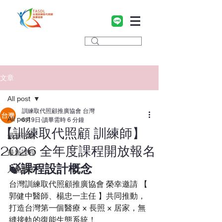
文章
All post
訓練取代照顧推廣協會 台灣
All post
6月9日
讀畢需時 6 分鐘
【訓練取代照顧 訓練師】
最新活動
2026 全年度課程開放報名
最新課程
🍃課程設計概念
人物專訪
台灣訓練取代照顧推廣協會 榮幸邀請 【 
郭健中醫師、楊忠一主任 】共同推動，
打造台灣第一個醫療 × 長照 × 居家，無
縫接軌的復能生態系統！