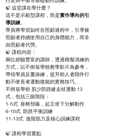
行走與平衡等基礎動作訓練。
🍃 這堂課在學什麼？
這不是示範型課程，而是
實作導向的引
導訓練
。
學員將學習如何在照顧過程中，引導被
照顧者持續使用自己的身體能力，而非
由照顧者代勞。
🍃 課程內容：
兩位經驗豐富的講師，透過模擬演練的
方式，以不倒翁學校教學影片為參考，
帶領學員反覆操練，提升助人者陪伴行
動不便長者運動復能的實務技巧。
不倒翁學校 肌少防跌健走杖運動 13 
式，包括三個階段：
1-5式  座椅預備，起立坐下分解動作
6-10式  防跌平衡訓練
11-13式  進階肌力及核心訓練課程
🍃 課程學習重點