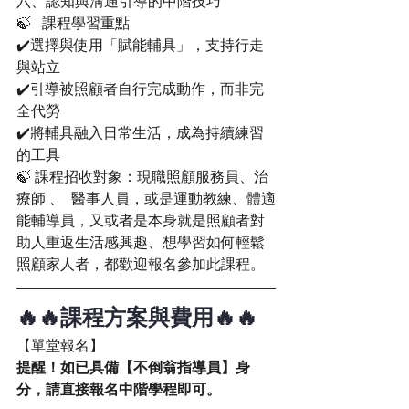
六、認知與溝通引導的中階技巧
🍃   課程學習重點
✔️選擇與使用「賦能輔具」，支持行走
與站立
✔️引導被照顧者自行完成動作，而非完
全代勞
✔️將輔具融入日常生活，成為持續練習
的工具
🍃 課程招收對象：現職照顧服務員、治
療師 、  醫事人員，或是運動教練、體適
能輔導員，又或者是本身就是照顧者對
助人重返生活感興趣、想學習如何輕鬆
照顧家人者，都歡迎報名參加此課程。
🔥🔥課程方案與費用🔥🔥
【單堂報名】 
提醒！如已具備【不倒翁指導員】身
分，請直接報名中階學程即可。